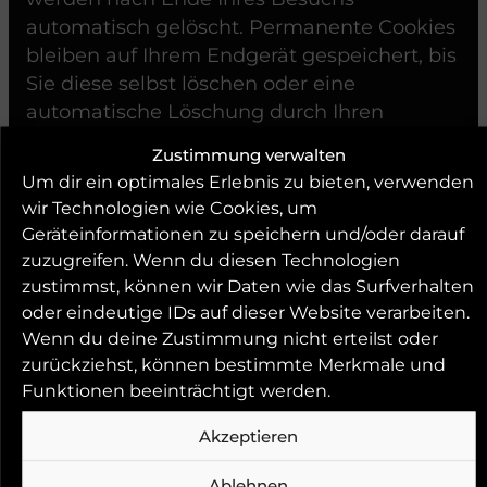
automatisch gelöscht. Permanente Cookies
bleiben auf Ihrem Endgerät gespeichert, bis
Sie diese selbst löschen oder eine
automatische Löschung durch Ihren
Webbrowser erfolgt.
Zustimmung verwalten
Um dir ein optimales Erlebnis zu bieten, verwenden
Teilweise können auch Cookies von
wir Technologien wie Cookies, um
Drittunternehmen auf Ihrem Endgerät
Geräteinformationen zu speichern und/oder darauf
gespeichert werden, wenn Sie unsere Seite
zuzugreifen. Wenn du diesen Technologien
betreten (Third-Party-Cookies). Diese
zustimmst, können wir Daten wie das Surfverhalten
ermöglichen uns oder Ihnen die Nutzung
oder eindeutige IDs auf dieser Website verarbeiten.
bestimmter Dienstleistungen des
Wenn du deine Zustimmung nicht erteilst oder
Drittunternehmens (z. B. Cookies zur
zurückziehst, können bestimmte Merkmale und
Abwicklung von Zahlungsdienstleistungen).
Funktionen beeinträchtigt werden.
Cookies haben verschiedene Funktionen.
Akzeptieren
Zahlreiche Cookies sind technisch
notwendig, da bestimmte
Ablehnen