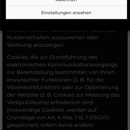
Websitefunktionen ohne diese nicht
Einstellungen ansehen
funktionieren würden (z. B. die
Warenkorbfunktion oder die Anzeige von
Cookie-Richtlinie
Datenschutz
Impressum
Videos). Andere Cookies dienen dazu, das
Nutzerverhalten auszuwerten oder
Werbung anzuzeigen.
Cookies, die zur Durchführung des
elektronischen Kommunikationsvorgangs,
zur Bereitstellung bestimmter, von Ihnen
erwünschter Funktionen (z. B. für die
Warenkorbfunktion) oder zur Optimierung
der Website (z. B. Cookies zur Messung des
Webpublikums) erforderlich sind
(notwendige Cookies), werden auf
Grundlage von Art. 6 Abs. 1 lit. f DSGVO
gespeichert, sofern keine andere